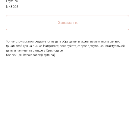
Loymina
NK3 005
Заказать
Точная стоимость определяется на дату обращения и может изменяться в связи с
динамикой цен на рынке. Направьте, пожалуйста, запрос для уточнения актуальной
цены и наличия на складе в Краснодаре.
Коллекция: Renaissance (Loymina)