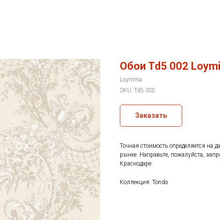
Обои Td5 002 Loym
Loymina
SKU:
Td5 002
Заказать
Точная стоимость определяется на д
рынке. Направьте, пожалуйста, запр
Краснодаре.
Коллекция: Tondo