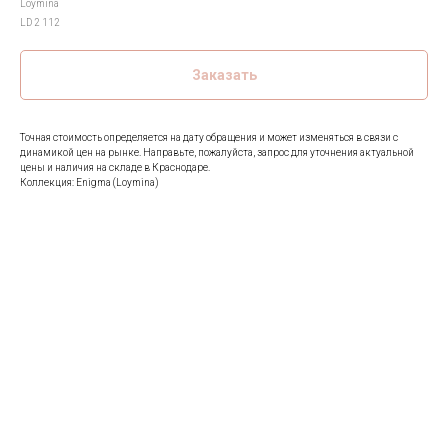
Loymina
LD 2 112
Заказать
Точная стоимость определяется на дату обращения и может изменяться в связи с
динамикой цен на рынке. Направьте, пожалуйста, запрос для уточнения актуальной
цены и наличия на складе в Краснодаре.
Коллекция: Enigma (Loymina)