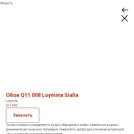
Закрыть
Обои Q11 008 Loymina Sialia
Loymina
Q11 008
Заказать
Точная стоимость определяется на дату обращения и может изменяться в связи с
динамикой цен на рынке. Направьте, пожалуйста, запрос для уточнения актуальной
цены и наличия на складе в Краснодаре.