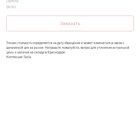
Loymina
Q9 002
Заказать
Точная стоимость определяется на дату обращения и может изменяться в связи с
динамикой цен на рынке. Направьте, пожалуйста, запрос для уточнения актуальной
цены и наличия на складе в Краснодаре.
Коллекция: Sialia