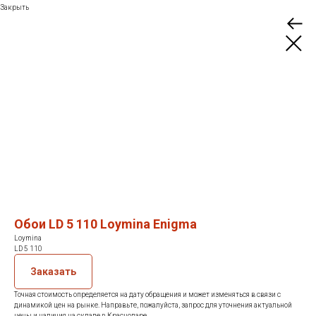
Закрыть
Обои LD 5 110 Loymina Enigma
Loymina
LD 5 110
Заказать
Точная стоимость определяется на дату обращения и может изменяться в связи с
динамикой цен на рынке. Направьте, пожалуйста, запрос для уточнения актуальной
цены и наличия на складе в Краснодаре.