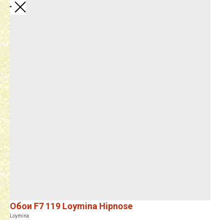
Закрыть
Обои F7 119 Loymina Hipnose
Loymina