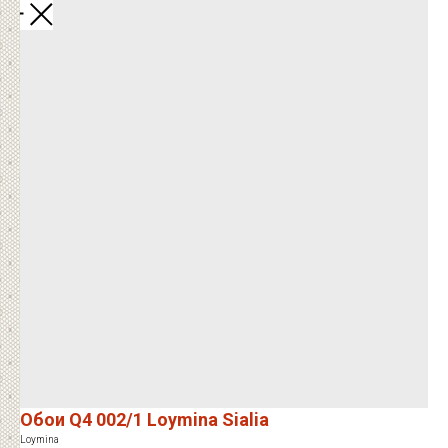
Закрыть
Обои Q4 002/1 Loymina Sialia
Loymina